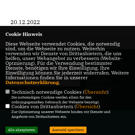
20.12.2022
Cookie Hinweis
Diese Webseite verwendet Cookies, die notwendig
sind, um die Webseite zu nutzen. Weiterhin
verwenden wir Dienste von Drittanbietern, die uns
helfen, unser Webangebot zu verbessern (Website-
Optmierung). Für die Verwendung bestimmter
Dienste, benötigen wir Ihre Einwilligung. Ihre
Einwilligung können Sie jederzeit widerrufen. Weitere
Informationen finden Sie in unserer
IMPRESSUM
Datenschutzerklärung
.
DATENSCHUTZ
Technisch notwendige Cookies (
Übersicht
)
KONTAKT
Die notwendigen Cookies werden allein für den
ordnungsgemäßen Gebrauch der Webseite benötigt.
Cookies von Drittanbietern (
Übersicht
)
Zur Optimierung unserer Webseite binden wir Dienste und
@2026 CDU-Fraktion in der BVV
Angebote von Drittanbietern ein.
Lichtenberg
Alle Rechte vorbehalten.
Alle akzeptieren
Auswahl speichern