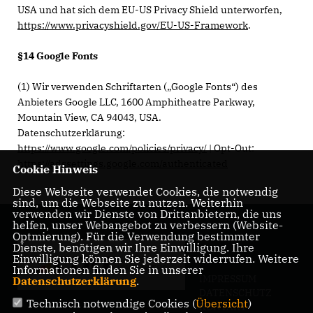
USA und hat sich dem EU-US Privacy Shield unterworfen,
https://www.privacyshield.gov/EU-US-Framework
.
§14 Google Fonts
(1) Wir verwenden Schriftarten („Google Fonts“) des
Anbieters Google LLC, 1600 Amphitheatre Parkway,
Mountain View, CA 94043, USA.
Datenschutzerklärung:
https://www.google.com/policies/privacy/
| Opt-Out:
https://adssettings.google.com/authenticated
Cookie Hinweis
Diese Webseite verwendet Cookies, die notwendig
sind, um die Webseite zu nutzen. Weiterhin
verwenden wir Dienste von Drittanbietern, die uns
helfen, unser Webangebot zu verbessern (Website-
Optmierung). Für die Verwendung bestimmter
Dienste, benötigen wir Ihre Einwilligung. Ihre
Einwilligung können Sie jederzeit widerrufen. Weitere
Informationen finden Sie in unserer
IMPRESSUM
Datenschutzerklärung
.
DATENSCHUTZ
Technisch notwendige Cookies (
Übersicht
)
KONTAKT