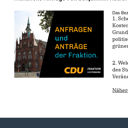
Das Bez
1. Sch
Kosten
Grund
politi
grüne
2. Wel
des St
Verän
Nähere