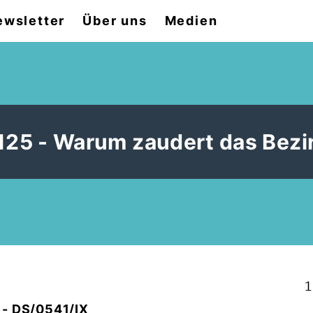
ewsletter
Über uns
Medien
125 - Warum zaudert das Bezi
1
 - DS/0541/IX