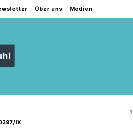
ewsletter
Über uns
Medien
uhl
2
/0297/IX