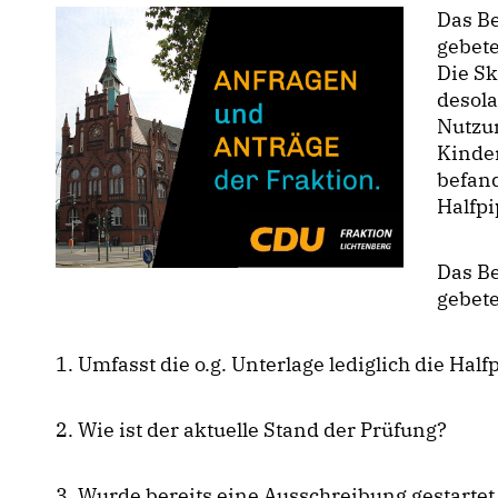
Das B
gebet
Die Sk
desola
Nutzun
Kinder
befand
Halfpi
Das B
gebet
1. Umfasst die o.g. Unterlage lediglich die Hal
2. Wie ist der aktuelle Stand der Prüfung?
3. Wurde bereits eine Ausschreibung gestart