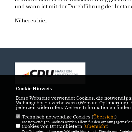
und wann ist mit der Durchführung der Insta
Näheres hier
Cookie Hinweis
Diese Webseite verwendet Cookies, die notwendig si
Webangebot zu verbessern (Website-Optmierung). Fü
jederzeit widerrufen. Weitere Informationen finden
Technisch notwendige Cookies (
Übersicht
)
IMPRESSUM
DATENSCHUTZ
KONTAKT
Die notwendigen Cookies werden allein für den ordnungsgemäßen 
Cookies von Drittanbietern (
Übersicht
)
Zur Optimierung unserer Webseite binden wir Dienste und Angebot