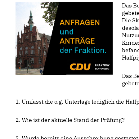
Das B
gebet
Die Sk
desola
Nutzun
Kinder
befand
Halfpi
Das B
gebet
1. Umfasst die o.g. Unterlage lediglich die Hal
2. Wie ist der aktuelle Stand der Prüfung?
3. Wurde bereits eine Ausschreibung gestart