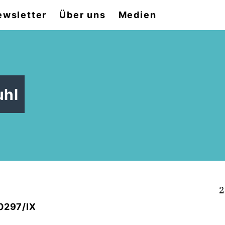
ewsletter
Über uns
Medien
uhl
2
/0297/IX