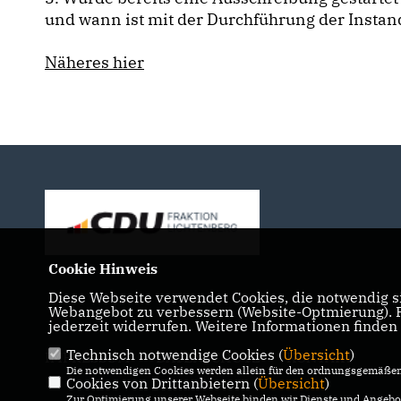
und wann ist mit der Durchführung der Insta
Näheres hier
Cookie Hinweis
Diese Webseite verwendet Cookies, die notwendig si
Webangebot zu verbessern (Website-Optmierung). Fü
jederzeit widerrufen. Weitere Informationen finden
Technisch notwendige Cookies (
Übersicht
)
IMPRESSUM
DATENSCHUTZ
KONTAKT
Die notwendigen Cookies werden allein für den ordnungsgemäßen 
Cookies von Drittanbietern (
Übersicht
)
Zur Optimierung unserer Webseite binden wir Dienste und Angebot