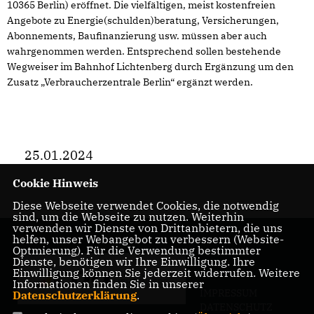
10365 Berlin) eröffnet. Die vielfältigen, meist kostenfreien
Angebote zu Energie(schulden)beratung, Versicherungen,
Abonnements, Baufinanzierung usw. müssen aber auch
wahrgenommen werden. Entsprechend sollen bestehende
Wegweiser im Bahnhof Lichtenberg durch Ergänzung um den
Zusatz „Verbraucherzentrale Berlin“ ergänzt werden.
25.01.2024
Cookie Hinweis
Diese Webseite verwendet Cookies, die notwendig
sind, um die Webseite zu nutzen. Weiterhin
verwenden wir Dienste von Drittanbietern, die uns
helfen, unser Webangebot zu verbessern (Website-
Optmierung). Für die Verwendung bestimmter
Dienste, benötigen wir Ihre Einwilligung. Ihre
Einwilligung können Sie jederzeit widerrufen. Weitere
Informationen finden Sie in unserer
IMPRESSUM
Datenschutzerklärung
.
DATENSCHUTZ