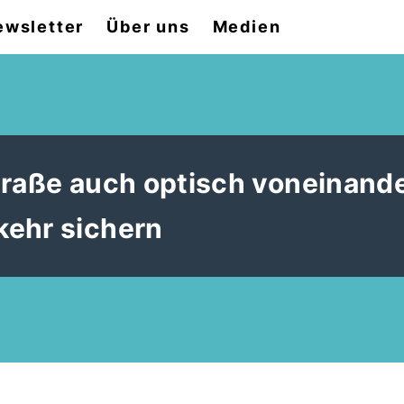
ewsletter
Über uns
Medien
traße auch optisch voneinand
kehr sichern