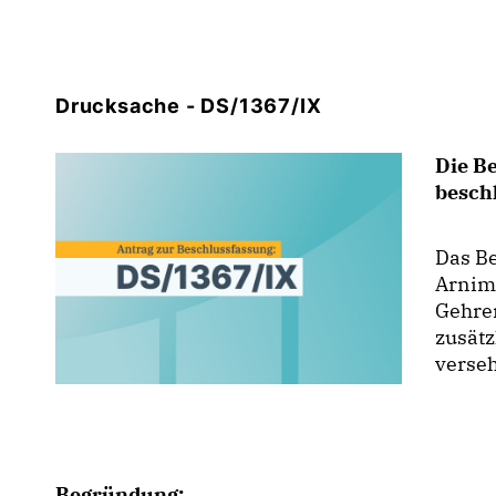
Drucksache - DS/1367/IX
Die B
besch
Das Be
Arnims
Gehre
zusät
verse
Begründung: