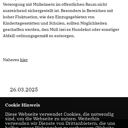
Versorgung mit Mülleimern im öffentlichen Raum nicht
ausreichend sichergestellt ist. Besonders in Bereichen mit
hoher Fluktuation, wie den Einzugsgebieten von
Kindertagesstätten und Schulen, sollten Möglichkeiten
geschaffen werden, den Müll (sei es Hundekot oder sonstiger
Abfall) ordnungsgemäß zu entsorgen.
Näheres
hier
26.03.2025
Cookie Hinweis
Diese Webseite verwendet Cookies, die notwendig
sind, um die Webseite zu nutzen. Weiterhin
verwenden wir Dienste von Drittanbietern, die uns
helfen, unser Webangebot zu verbessern (Website-