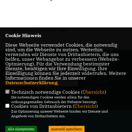
16.10.2017, 16:39 Uhr
Cookie Hinweis
Diese Webseite verwendet Cookies, die notwendig
sind, um die Webseite zu nutzen. Weiterhin
verwenden wir Dienste von Drittanbietern, die uns
helfen, unser Webangebot zu verbessern (Website-
Optmierung). Für die Verwendung bestimmter
Dienste, benötigen wir Ihre Einwilligung. Ihre
Einwilligung können Sie jederzeit widerrufen. Weitere
Informationen finden Sie in unserer
IMPRESSUM
Datenschutzerklärung
.
DATENSCHUTZ
Technisch notwendige Cookies (
Übersicht
)
KONTAKT
Die notwendigen Cookies werden allein für den
ordnungsgemäßen Gebrauch der Webseite benötigt.
Cookies von Drittanbietern (
Übersicht
)
Zur Optimierung unserer Webseite binden wir Dienste und
@2026 CDU-Fraktion in der BVV
Angebote von Drittanbietern ein.
Lichtenberg
Alle Rechte vorbehalten.
Alle akzeptieren
Auswahl speichern