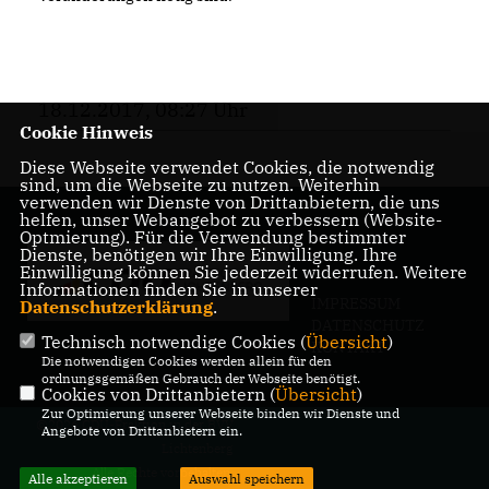
18.12.2017, 08:27 Uhr
Cookie Hinweis
Diese Webseite verwendet Cookies, die notwendig
sind, um die Webseite zu nutzen. Weiterhin
verwenden wir Dienste von Drittanbietern, die uns
helfen, unser Webangebot zu verbessern (Website-
Optmierung). Für die Verwendung bestimmter
Dienste, benötigen wir Ihre Einwilligung. Ihre
Einwilligung können Sie jederzeit widerrufen. Weitere
Informationen finden Sie in unserer
IMPRESSUM
Datenschutzerklärung
.
DATENSCHUTZ
Technisch notwendige Cookies (
Übersicht
)
KONTAKT
Die notwendigen Cookies werden allein für den
ordnungsgemäßen Gebrauch der Webseite benötigt.
Cookies von Drittanbietern (
Übersicht
)
Zur Optimierung unserer Webseite binden wir Dienste und
@2026 CDU-Fraktion in der BVV
Angebote von Drittanbietern ein.
Lichtenberg
Alle Rechte vorbehalten.
Alle akzeptieren
Auswahl speichern