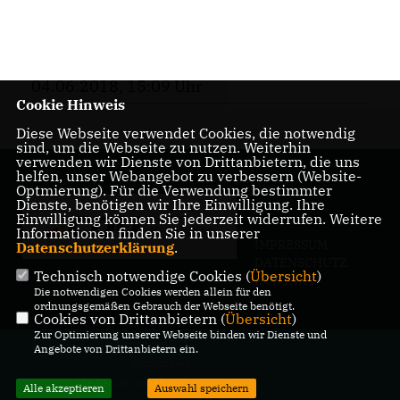
04.06.2018, 15:09 Uhr
Cookie Hinweis
Diese Webseite verwendet Cookies, die notwendig
sind, um die Webseite zu nutzen. Weiterhin
verwenden wir Dienste von Drittanbietern, die uns
helfen, unser Webangebot zu verbessern (Website-
Optmierung). Für die Verwendung bestimmter
Dienste, benötigen wir Ihre Einwilligung. Ihre
Einwilligung können Sie jederzeit widerrufen. Weitere
Informationen finden Sie in unserer
IMPRESSUM
Datenschutzerklärung
.
DATENSCHUTZ
Technisch notwendige Cookies (
Übersicht
)
KONTAKT
Die notwendigen Cookies werden allein für den
ordnungsgemäßen Gebrauch der Webseite benötigt.
Cookies von Drittanbietern (
Übersicht
)
Zur Optimierung unserer Webseite binden wir Dienste und
@2026 CDU-Fraktion in der BVV
Angebote von Drittanbietern ein.
Lichtenberg
Alle Rechte vorbehalten.
Alle akzeptieren
Auswahl speichern