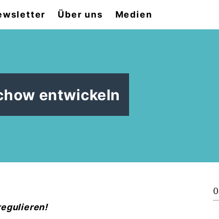
ewsletter
Über uns
Medien
chow entwickeln
0
egulieren!