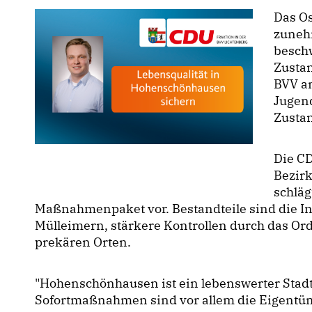
Das O
zuneh
besch
Zustan
BVV am
Jugend
Zusta
Die C
Bezir
schlä
Maßnahmenpaket vor. Bestandteile sind die In
Mülleimern, stärkere Kontrollen durch das 
prekären Orten.
"Hohenschönhausen ist ein lebenswerter Stadtt
Sofortmaßnahmen sind vor allem die Eigentü