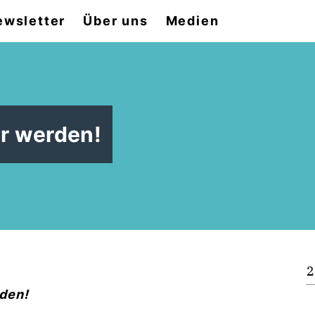
ewsletter
Über uns
Medien
er werden!
2
den!