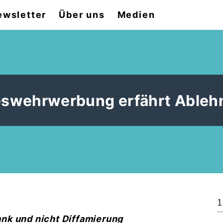
ewsletter
Über uns
Medien
deswehrwerbung erfährt Able
1
nk und nicht Diffamierung