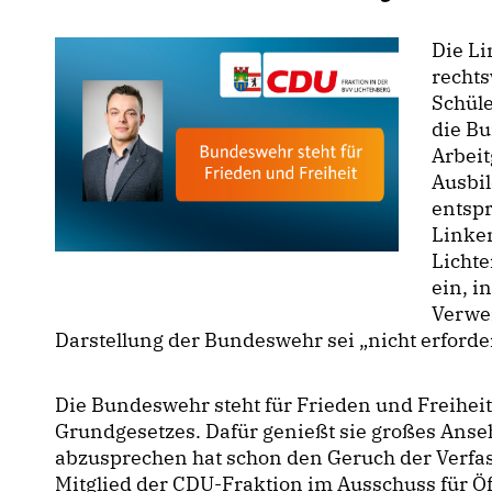
Die Li
recht
Schüle
die Bu
Arbeit
Ausbil
entspr
Linke
Licht
ein, i
Verwei
Darstellung der Bundeswehr sei „nicht erforder
Die Bundeswehr steht für Frieden und Freiheit
Grundgesetzes. Dafür genießt sie großes Anseh
abzusprechen hat schon den Geruch der Verfass
Mitglied der CDU-Fraktion im Ausschuss für Öf