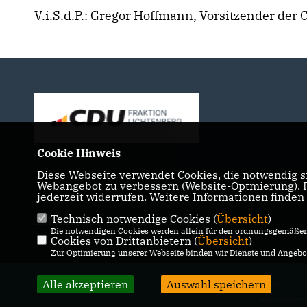
V.i.S.d.P.: Gregor Hoffmann, Vorsitzender der
Cookie Hinweis
Diese Webseite verwendet Cookies, die notwendig si
Webangebot zu verbessern (Website-Optmierung). Fü
jederzeit widerrufen. Weitere Informationen finden
Technisch notwendige Cookies (
Übersicht
)
IMPRESSUM
DATENSCHUTZ
KONTAKT
Die notwendigen Cookies werden allein für den ordnungsgemäßen 
Cookies von Drittanbietern (
Übersicht
)
Zur Optimierung unserer Webseite binden wir Dienste und Angebot
Alle akzeptieren
Auswahl speichern
@2026 CDU-Fraktion in der BVV L
Alle Rechte 