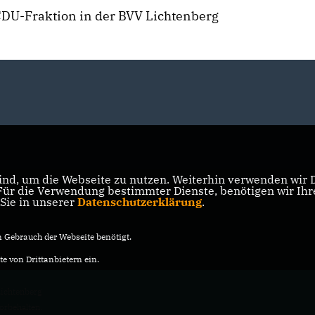
 CDU-Fraktion in der BVV Lichtenberg
nd, um die Webseite zu nutzen. Weiterhin verwenden wir Di
r die Verwendung bestimmter Dienste, benötigen wir Ihre 
 Sie in unserer
Datenschutzerklärung
.
Gebrauch der Webseite benötigt.
e von Drittanbietern ein.
ichtenberg
vorbehalten.