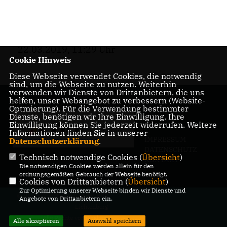
22.03.2019, 11:29 Uhr
Cookie Hinweis
Diese Webseite verwendet Cookies, die notwendig
sind, um die Webseite zu nutzen. Weiterhin
verwenden wir Dienste von Drittanbietern, die uns
helfen, unser Webangebot zu verbessern (Website-
Optmierung). Für die Verwendung bestimmter
Dienste, benötigen wir Ihre Einwilligung. Ihre
Einwilligung können Sie jederzeit widerrufen. Weitere
Informationen finden Sie in unserer
IMPRESSUM
Datenschutzerklärung
.
DATENSCHUTZ
Technisch notwendige Cookies (
Übersicht
)
KONTAKT
Die notwendigen Cookies werden allein für den
ordnungsgemäßen Gebrauch der Webseite benötigt.
Cookies von Drittanbietern (
Übersicht
)
Zur Optimierung unserer Webseite binden wir Dienste und
@2026 CDU-Fraktion in der BVV
Angebote von Drittanbietern ein.
Lichtenberg
Alle Rechte vorbehalten.
Alle akzeptieren
Auswahl speichern