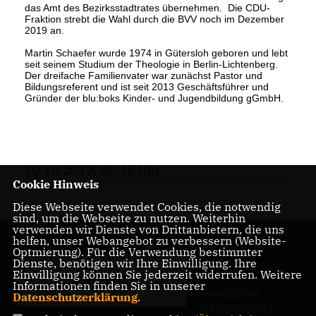
das Amt des Bezirksstadtrates übernehmen.
Die CDU-
Fraktion strebt die Wahl durch die BVV noch im Dezember
2019 an.
Martin Schaefer wurde 1974 in Gütersloh geboren und lebt
seit seinem Studium der Theologie in Berlin-Lichtenberg.
Der dreifache Familienvater war zunächst Pastor und
Bildungsreferent und ist seit 2013 Geschäftsführer und
Gründer der blu:boks Kinder- und Jugendbildung gGmbH.
10.10.2019, 09:45 Uhr
Cookie Hinweis
Diese Webseite verwendet Cookies, die notwendig
sind, um die Webseite zu nutzen. Weiterhin
verwenden wir Dienste von Drittanbietern, die uns
helfen, unser Webangebot zu verbessern (Website-
Optmierung). Für die Verwendung bestimmter
Dienste, benötigen wir Ihre Einwilligung. Ihre
Einwilligung können Sie jederzeit widerrufen. Weitere
Informationen finden Sie in unserer
IMPRESSUM
Datenschutzerklärung
.
DATENSCHUTZ