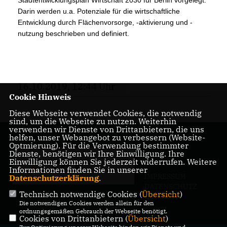
Stadtentwicklungsplan Wirtschaft 2030 für Berlin vorgelegt.
Darin werden u.a. Potenziale für die wirtschaftliche
Entwicklung durch Flächenvorsorge, -aktivierung und -
nutzung beschrieben und definiert.
16.10.2019, 12:44 Uhr
Cookie Hinweis
Diese Webseite verwendet Cookies, die notwendig
sind, um die Webseite zu nutzen. Weiterhin
verwenden wir Dienste von Drittanbietern, die uns
helfen, unser Webangebot zu verbessern (Website-
Optmierung). Für die Verwendung bestimmter
Dienste, benötigen wir Ihre Einwilligung. Ihre
Einwilligung können Sie jederzeit widerrufen. Weitere
Informationen finden Sie in unserer
IMPRESSUM
Datenschutzerklärung
.
DATENSCHUTZ
Technisch notwendige Cookies (
Übersicht
)
KONTAKT
Die notwendigen Cookies werden allein für den
ordnungsgemäßen Gebrauch der Webseite benötigt.
Cookies von Drittanbietern (
Übersicht
)