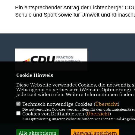
Ein entsprechender Antrag der Lichtenberger CDU
Schule und Sport sowie für Umwelt und Klimaschu
Cookie Hinweis
Diese Webseite verwendet Cookies, die notwendig si
Webangebot zu verbessern (Website-Optmierung). Fü
jederzeit widerrufen. Weitere Informationen finden
Technisch notwendige Cookies (
Übersicht
)
IMPRESSUM
DATENSCHUTZ
KONTAKT
Die notwendigen Cookies werden allein für den ordnungsgemäßen 
Cookies von Drittanbietern (
Übersicht
)
Zur Optimierung unserer Webseite binden wir Dienste und Angebot
Alle akzeptieren
Auswahl speichern
@2026 CDU-Fraktion in der BVV L