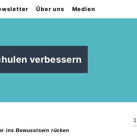
ewsletter
Über uns
Medien
chulen verbessern
1
er ins Bewusstsein rücken