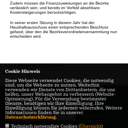
Zudem müssen die Finanzzuweisungen an die Bezirke
verlässlich sein, und bereits im Vorfeld absehbare
Kostensteigerungen berücksichtigen.
In seiner ersten Sitzung in diesem Jahr hat der
Haushaltsausschuss einen entsprechenden Beschluss
gefasst, über den die Bezirksverordnetenversammlung nun
entscheiden wird.
21.01.2020, 13:22 Uhr
Cookie Hinweis
Diese Webseite verwendet Cookies, die notwendig
sind, um die Webseite zu nutzen. Weiterhin
verwenden wir Dienste von Drittanbietern, die uns
helfen, unser Webangebot zu verbessern (Website-
Optmierung). Für die Verwendung bestimmter
Dienste, benötigen wir Ihre Einwilligung. Ihre
Einwilligung können Sie jederzeit widerrufen. Weitere
Informationen finden Sie in unserer
IMPRESSUM
Datenschutzerklärung
.
DATENSCHUTZ
Technisch notwendige Cookies (
Übersicht
)
KONTAKT