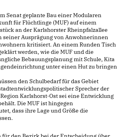
om Senat geplante Bau einer Modularen
unft für Flüchtlinge (MUF) auf einem
tück an der Karlshorster Rheinpfalzallee
in seiner Ausprägung von Anwohnerinnen
nwohnern kritisiert. An einem Runden Tisch
 geklärt werden, wie die MUF und die
üngliche Bebauungsplanung mit Schule, Kita
ugendeinrichtung unter einen Hut zu bringen
üssen den Schulbedarf für das Gebiet
 stadtentwicklungspolitischer Sprecher der
 Region Karlshorst-Ost sei eine Entwicklung
behält. Die MUF ist hingegen
utet, dass ihre Lage und Größe die
üssen.
für den Bezirk bei der Entscheidung über