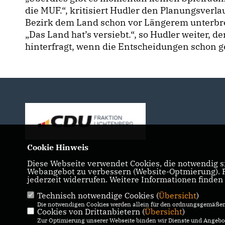
die MUF.“, kritisiert Hudler den Planungsverla
Bezirk dem Land schon vor Längerem unterbreit
Das Land hat’s versiebt.“, so Hudler weiter, d
hinterfragt, wenn die Entscheidungen schon ge
Cookie Hinweis
Diese Webseite verwendet Cookies, die notwendig si
Webangebot zu verbessern (Website-Optmierung). Fü
jederzeit widerrufen. Weitere Informationen finden
Technisch notwendige Cookies (
Übersicht
)
IMPRESSUM
DATENSCHUTZ
KONTAKT
Die notwendigen Cookies werden allein für den ordnungsgemäßen 
Cookies von Drittanbietern (
Übersicht
)
Zur Optimierung unserer Webseite binden wir Dienste und Angebot