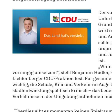
Der v
Unterk
Grunds
wird 
und A
sollte
urspr
und J
ist.
Wir m
vorrangig umsetzen!“, stellt Benjamin Hudler,
Lichtenberger CDU-Fraktion fest. Für gesamte
wichtig, die Schule, Kita und Verkehr im Auge 
stadtentwicklungspolitisch kritisch – das bede
Verhältnisse in der Umgebung aufnehmen m
Überdies gibt es momentan keinen Spielraum 