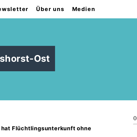
ewsletter
Über uns
Medien
rlshorst-Ost
0
 hat Flüchtlingsunterkunft ohne