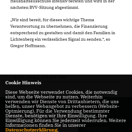
Haushaltsausschuss intensiv beraten und wird in der
nächsten BVV-Sitzung abgestimmt.
Wir sind bereit, für dieses wichtige Thema
Verantwortung zu übernehmen, die Finanzierung
entsprechend zu gestalten und damit den Familien in
Lichtenberg ein verlässliches Signal zu senden.“, so
Gregor Hoffmann.
19.01.2021, 13:29 Uhr
Cookie Hinweis
Diese Webseite verwendet Cookies, die notwendig
sind, um die Webseite zu nutzen. Weiterhin
verwenden wir Dienste von Drittanbietern, die uns
helfen, unser Webangebot zu verbessern (Website-
Optmierung). Für die Verwendung bestimmter
Dienste, benötigen wir Ihre Einwilligung. Ihre
Einwilligung können Sie jederzeit widerrufen. Weitere
Informationen finden Sie in unserer
IMPRESSUM
Datenschutzerklärung
.