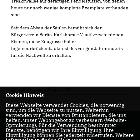
Treskowallee auf derartigen Pendelstützen, von denen
heute nur noch wenige komplette Exemplare vorhanden
sind.
Seit dem Abbau der Säulen bemüht sich der
Bürgerverein Berlin-Karlshorst e.V. auf verschiedenen
Ebenen, diese Zeugnisse hoher
Ingenieurbrückenbaukunst des vorigen Jahrhunderts
für die Nachwelt zu erhalten.
27.04.2021, 18:21 Uhr
Cookie Hinweis
Diese Webseite verwendet Cookies, die notwendig
sind, um die Webseite zu nutzen. Weiterhin
verwenden wir Dienste von Drittanbietern, die uns
helfen, unser Webangebot zu verbessern (Website-
Optmierung). Für die Verwendung bestimmter
Dienste, benötigen wir Ihre Einwilligung. Ihre
Einwilligung können Sie jederzeit widerrufen. Weitere