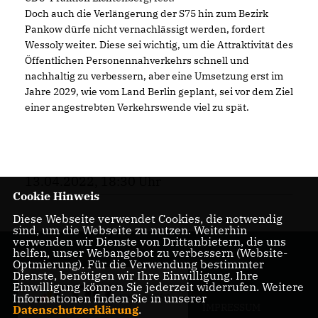
Doch auch die Verlängerung der S75 hin zum Bezirk
Pankow dürfe nicht vernachlässigt werden, fordert
Wessoly weiter. Diese sei wichtig, um die Attraktivität des
Öffentlichen Personennahverkehrs schnell und
nachhaltig zu verbessern, aber eine Umsetzung erst im
Jahre 2029, wie vom Land Berlin geplant, sei vor dem Ziel
einer angestrebten Verkehrswende viel zu spät.
13.04.2022, 18:30 Uhr
Cookie Hinweis
Diese Webseite verwendet Cookies, die notwendig
sind, um die Webseite zu nutzen. Weiterhin
verwenden wir Dienste von Drittanbietern, die uns
helfen, unser Webangebot zu verbessern (Website-
Optmierung). Für die Verwendung bestimmter
Dienste, benötigen wir Ihre Einwilligung. Ihre
Einwilligung können Sie jederzeit widerrufen. Weitere
Informationen finden Sie in unserer
IMPRESSUM
Datenschutzerklärung
.