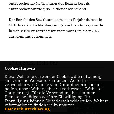
entsprechende Maßnahmen des Bezirks bereits
entsprochen wurde.“, so Hudler abschließend.
Der Bericht des Bezirksamtes zum im Vorjahr durch die
CDU-Fraktion Lichtenberg eingebrachten Antrag wurde
in der Bezirksverordnetenversammlung im März 2022
zur Kenntnis genommen.
27.04.2022, 13:11 Uhr
Cookie Hinweis
Diese Webseite verwendet Cookies, die notwendig
sind, um die Webseite zu nutzen. Weiterhin
verwenden wir Dienste von Drittanbietern, die uns
helfen, unser Webangebot zu verbessern (Website-
Optmierung). Für die Verwendung bestimmter
Dienste, benötigen wir Ihre Einwilligung. Ihre
Einwilligung können Sie jederzeit widerrufen. Weitere
Informationen finden Sie in unserer
IMPRESSUM
Datenschutzerklärung
.
DATENSCHUTZ