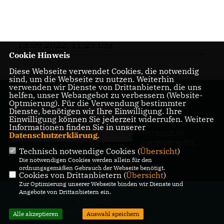
13.09.2022, 11:27 Uhr
Cookie Hinweis
Diese Webseite verwendet Cookies, die notwendig
sind, um die Webseite zu nutzen. Weiterhin
verwenden wir Dienste von Drittanbietern, die uns
helfen, unser Webangebot zu verbessern (Website-
Optmierung). Für die Verwendung bestimmter
Dienste, benötigen wir Ihre Einwilligung. Ihre
Einwilligung können Sie jederzeit widerrufen. Weitere
Informationen finden Sie in unserer
IMPRESSUM
Datenschutzerklärung
.
DATENSCHUTZ
Technisch notwendige Cookies (
Übersicht
)
KONTAKT
Die notwendigen Cookies werden allein für den
ordnungsgemäßen Gebrauch der Webseite benötigt.
Cookies von Drittanbietern (
Übersicht
)
Zur Optimierung unserer Webseite binden wir Dienste und
@2026 CDU-Fraktion in der BVV
Angebote von Drittanbietern ein.
Lichtenberg
Alle Rechte vorbehalten.
Alle akzeptieren
Auswahl speichern