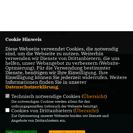
11.10.2022, 14:11 Uhr
Cookie Hinweis
Diese Webseite verwendet Cookies, die notwendig
sind, um die Webseite zu nutzen. Weiterhin
verwenden wir Dienste von Drittanbietern, die uns
helfen, unser Webangebot zu verbessern (Website-
Optmierung). Für die Verwendung bestimmter
Dienste, benötigen wir Ihre Einwilligung. Ihre
Einwilligung können Sie jederzeit widerrufen. Weitere
Informationen finden Sie in unserer
IMPRESSUM
Datenschutzerklärung
.
DATENSCHUTZ
Technisch notwendige Cookies (
Übersicht
)
KONTAKT
Die notwendigen Cookies werden allein für den
ordnungsgemäßen Gebrauch der Webseite benötigt.
Cookies von Drittanbietern (
Übersicht
)
Zur Optimierung unserer Webseite binden wir Dienste und
@2026 CDU-Fraktion in der BVV
Angebote von Drittanbietern ein.
Lichtenberg
Alle Rechte vorbehalten.