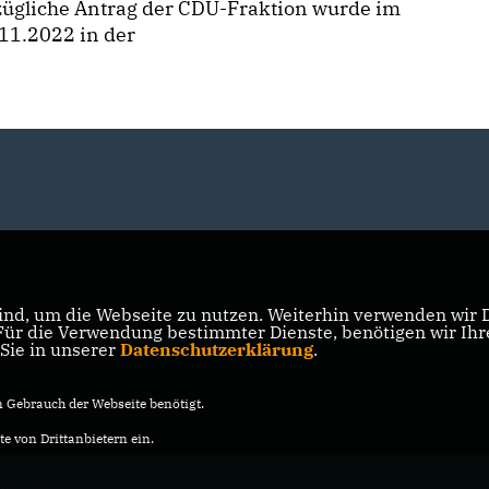
zügliche Antrag der CDU-Fraktion wurde im
11.2022 in der
nd, um die Webseite zu nutzen. Weiterhin verwenden wir Di
r die Verwendung bestimmter Dienste, benötigen wir Ihre 
 Sie in unserer
Datenschutzerklärung
.
Gebrauch der Webseite benötigt.
e von Drittanbietern ein.
ichtenberg