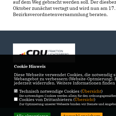
auf dem Weg gebracht werden soll. Der diesbe
Oktober zunächst vertagt und wird nun am 17.
Bezirksverordnetenversammlung beraten.
Cookie Hinweis
Diese Webseite verwendet Cookies, die notwendig si
Webangebot zu verbessern (Website-Optmierung). Fü
jederzeit widerrufen. Weitere Informationen finden
Technisch notwendige Cookies (
Übersicht
)
IMPRESSUM
DATENSCHUTZ
KONTAKT
Die notwendigen Cookies werden allein für den ordnungsgemäßen 
Cookies von Drittanbietern (
Übersicht
)
Zur Optimierung unserer Webseite binden wir Dienste und Angebot
@2026 CDU-Fraktion in der BVV L