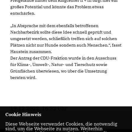
Freigelände hinter dem Ringcenter II + III birgt hier ein
großes Potential und könnte das Problem etwas
entschärfen.
In Absprache mit dem ebenfalls betroffenen
Nachbarbezirk sollte diese Idee schnell geprüft und
umgesetzt werden, schließlich treffen sich auf solchen
Plätzen nicht nur Hunde sondern auch Menschen.“, fasst
Haustein zusammen.
Der Antrag der CDU-Fraktion wurde in den Ausschuss
für Klima-, Umwelt-, Natur- und Tierschutz sowie
Grünflächen überwiesen, wo über die Umsetzung
beraten wird.
19.12.2022, 16:32 Uhr
Cookie Hinweis
Diese Webseite verwendet Cookies, die notwendig
sind, um die Webseite zu nutzen. Weiterhin