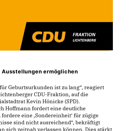
e Ausstellungen ermöglichen
ür Geburtsurkunden ist zu lang“, reagiert
ichtenberger CDU-Fraktion, auf die
ialstadtrat Kevin Hönicke (SPD).
ch Hoffmann fordert eine deutliche
 fordere eine ‚Sondereinheit‘ für zügige
isse sind nicht ausreichend“, bekräftigt
n sich zeitnah verlassen können. Dies stärkt