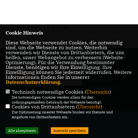
19.07.2023, 14:50 Uhr
Cookie Hinweis
Diese Webseite verwendet Cookies, die notwendig
sind, um die Webseite zu nutzen. Weiterhin
verwenden wir Dienste von Drittanbietern, die uns
helfen, unser Webangebot zu verbessern (Website-
Optmierung). Für die Verwendung bestimmter
Dienste, benötigen wir Ihre Einwilligung. Ihre
Einwilligung können Sie jederzeit widerrufen. Weitere
Informationen finden Sie in unserer
IMPRESSUM
Datenschutzerklärung
.
DATENSCHUTZ
Technisch notwendige Cookies (
Übersicht
)
KONTAKT
Die notwendigen Cookies werden allein für den
ordnungsgemäßen Gebrauch der Webseite benötigt.
Cookies von Drittanbietern (
Übersicht
)
Zur Optimierung unserer Webseite binden wir Dienste und
@2026 CDU-Fraktion in der BVV
Angebote von Drittanbietern ein.
Lichtenberg
Alle Rechte vorbehalten.
Alle akzeptieren
Auswahl speichern