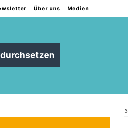
ewsletter
Über uns
Medien
 durchsetzen
3