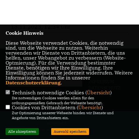
13.11.2023, 12:34 Uhr
Cookie Hinweis
Diese Webseite verwendet Cookies, die notwendig
sind, um die Webseite zu nutzen. Weiterhin
verwenden wir Dienste von Drittanbietern, die uns
helfen, unser Webangebot zu verbessern (Website-
Optmierung). Für die Verwendung bestimmter
Dienste, benötigen wir Ihre Einwilligung. Ihre
Einwilligung können Sie jederzeit widerrufen. Weitere
Informationen finden Sie in unserer
IMPRESSUM
Datenschutzerklärung
.
DATENSCHUTZ
Technisch notwendige Cookies (
Übersicht
)
KONTAKT
Die notwendigen Cookies werden allein für den
ordnungsgemäßen Gebrauch der Webseite benötigt.
Cookies von Drittanbietern (
Übersicht
)
Zur Optimierung unserer Webseite binden wir Dienste und
@2026 CDU-Fraktion in der BVV
Angebote von Drittanbietern ein.
Lichtenberg
Alle Rechte vorbehalten.
Alle akzeptieren
Auswahl speichern