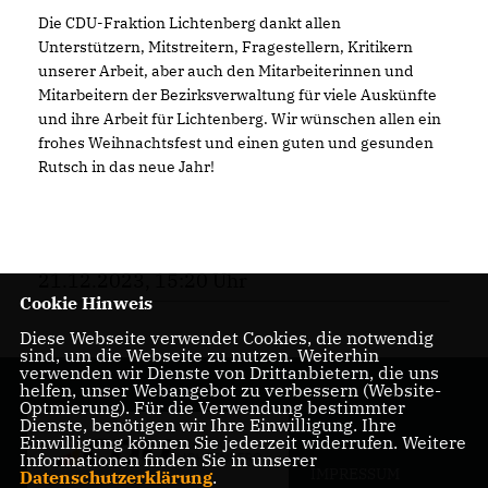
Die CDU-Fraktion Lichtenberg dankt allen
Unterstützern, Mitstreitern, Fragestellern, Kritikern
unserer Arbeit, aber auch den Mitarbeiterinnen und
Mitarbeitern der Bezirksverwaltung für viele Auskünfte
und ihre Arbeit für Lichtenberg. Wir wünschen allen ein
frohes Weihnachtsfest und einen guten und gesunden
Rutsch in das neue Jahr!
21.12.2023, 15:20 Uhr
Cookie Hinweis
Diese Webseite verwendet Cookies, die notwendig
sind, um die Webseite zu nutzen. Weiterhin
verwenden wir Dienste von Drittanbietern, die uns
helfen, unser Webangebot zu verbessern (Website-
Optmierung). Für die Verwendung bestimmter
Dienste, benötigen wir Ihre Einwilligung. Ihre
Einwilligung können Sie jederzeit widerrufen. Weitere
Informationen finden Sie in unserer
IMPRESSUM
Datenschutzerklärung
.