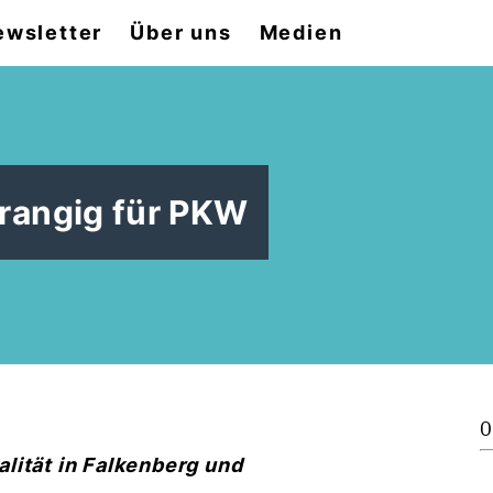
ewsletter
Über uns
Medien
rangig für PKW
0
lität in Falkenberg und