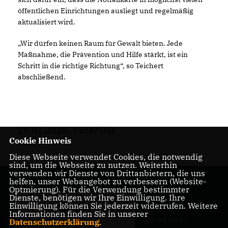
öffentlichen Einrichtungen ausliegt und regelmäßig
aktualisiert wird.
Wir dürfen keinen Raum für Gewalt bieten. Jede
Maßnahme, die Prävention und Hilfe stärkt, ist ein
Schritt in die richtige Richtung“, so Teichert
abschließend.
29.01.2025, 15:00 Uhr
Cookie Hinweis
Diese Webseite verwendet Cookies, die notwendig
sind, um die Webseite zu nutzen. Weiterhin
verwenden wir Dienste von Drittanbietern, die uns
helfen, unser Webangebot zu verbessern (Website-
Optmierung). Für die Verwendung bestimmter
Dienste, benötigen wir Ihre Einwilligung. Ihre
Einwilligung können Sie jederzeit widerrufen. Weitere
Informationen finden Sie in unserer
IMPRESSUM
Datenschutzerklärung
.