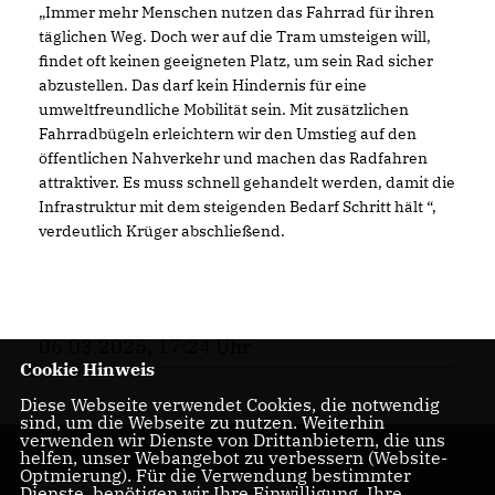
Immer mehr Menschen nutzen das Fahrrad für ihren
täglichen Weg. Doch wer auf die Tram umsteigen will,
findet oft keinen geeigneten Platz, um sein Rad sicher
abzustellen. Das darf kein Hindernis für eine
umweltfreundliche Mobilität sein. Mit zusätzlichen
Fahrradbügeln erleichtern wir den Umstieg auf den
öffentlichen Nahverkehr und machen das Radfahren
attraktiver. Es muss schnell gehandelt werden, damit die
Infrastruktur mit dem steigenden Bedarf Schritt hält “,
verdeutlich Krüger abschließend.
06.03.2025, 17:24 Uhr
Cookie Hinweis
Diese Webseite verwendet Cookies, die notwendig
sind, um die Webseite zu nutzen. Weiterhin
verwenden wir Dienste von Drittanbietern, die uns
helfen, unser Webangebot zu verbessern (Website-
Optmierung). Für die Verwendung bestimmter
Dienste, benötigen wir Ihre Einwilligung. Ihre