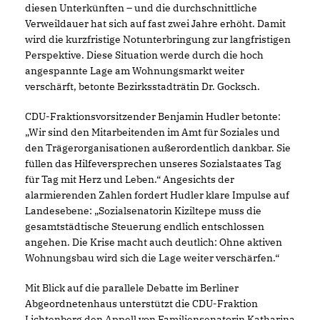
diesen Unterkünften – und die durchschnittliche
Verweildauer hat sich auf fast zwei Jahre erhöht. Damit
wird die kurzfristige Notunterbringung zur langfristigen
Perspektive. Diese Situation werde durch die hoch
angespannte Lage am Wohnungsmarkt weiter
verschärft, betonte Bezirksstadträtin Dr. Gocksch.
CDU-Fraktionsvorsitzender Benjamin Hudler betonte:
Wir sind den Mitarbeitenden im Amt für Soziales und
den Trägerorganisationen außerordentlich dankbar. Sie
füllen das Hilfeversprechen unseres Sozialstaates Tag
für Tag mit Herz und Leben.“ Angesichts der
alarmierenden Zahlen fordert Hudler klare Impulse auf
Landesebene: „Sozialsenatorin Kiziltepe muss die
gesamtstädtische Steuerung endlich entschlossen
angehen. Die Krise macht auch deutlich: Ohne aktiven
Wohnungsbau wird sich die Lage weiter verschärfen.“
Mit Blick auf die parallele Debatte im Berliner
Abgeordnetenhaus unterstützt die CDU-Fraktion
Lichtenberg den Appell von Familiensenatorin Katharina