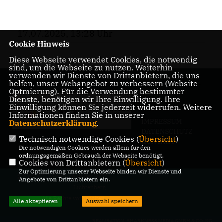
17.07.2025, 13:28 Uhr
Cookie Hinweis
Diese Webseite verwendet Cookies, die notwendig
sind, um die Webseite zu nutzen. Weiterhin
verwenden wir Dienste von Drittanbietern, die uns
helfen, unser Webangebot zu verbessern (Website-
Optmierung). Für die Verwendung bestimmter
Dienste, benötigen wir Ihre Einwilligung. Ihre
Einwilligung können Sie jederzeit widerrufen. Weitere
Informationen finden Sie in unserer
IMPRESSUM
Datenschutzerklärung
.
DATENSCHUTZ
Technisch notwendige Cookies (
Übersicht
)
KONTAKT
Die notwendigen Cookies werden allein für den
ordnungsgemäßen Gebrauch der Webseite benötigt.
Cookies von Drittanbietern (
Übersicht
)
Zur Optimierung unserer Webseite binden wir Dienste und
@2026 CDU-Fraktion in der BVV
Angebote von Drittanbietern ein.
Lichtenberg
Alle Rechte vorbehalten.
Alle akzeptieren
Auswahl speichern
REALISATION: SHARKNESS MEDIA GMBH & CO. KG