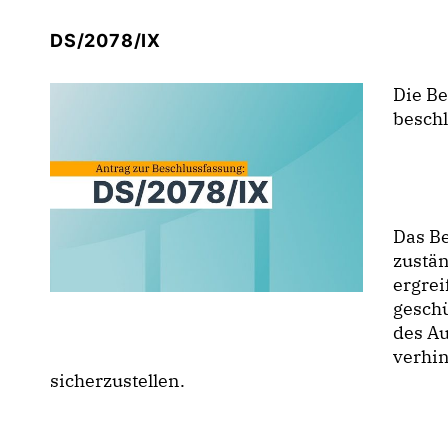
DS/2078/IX
Die B
besch
Das B
zustä
ergrei
geschü
des A
verhin
sicherzustellen.