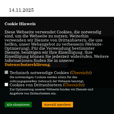
14.11.2025
Cookie Hinweis
Diese Webseite verwendet Cookies, die notwendig
sind, um die Webseite zu nutzen. Weiterhin
verwenden wir Dienste von Drittanbietern, die uns
helfen, unser Webangebot zu verbessern (Website-
Optmierung). Für die Verwendung bestimmter
Dienste, benötigen wir Ihre Einwilligung. Ihre
Einwilligung können Sie jederzeit widerrufen. Weitere
Informationen finden Sie in unserer
IMPRESSUM
Datenschutzerklärung
.
DATENSCHUTZ
Technisch notwendige Cookies (
Übersicht
)
KONTAKT
Die notwendigen Cookies werden allein für den
ordnungsgemäßen Gebrauch der Webseite benötigt.
Cookies von Drittanbietern (
Übersicht
)
Zur Optimierung unserer Webseite binden wir Dienste und
@2026 CDU-Fraktion in der BVV
Angebote von Drittanbietern ein.
Lichtenberg
Alle Rechte vorbehalten.
Alle akzeptieren
Auswahl speichern