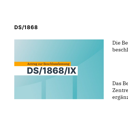
DS/1868
Die B
besch
Das Be
Zentre
ergän