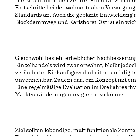
Die Arbeit am neuen Zentren- und Einzelhande
Fortschritte bei der wohnortnahen Versorgung
Standards an. Auch die geplante Entwicklung
Blockdammweg und Karlshorst-Ost ist ein wicht
Gleichwohl besteht erheblicher Nachbesserungs
Einzelhandels wird zwar erwähnt, bleibt jedoc
veränderter Einkaufsgewohnheiten sind digit
unverzichtbar. Zudem darf ein Konzept mit eine
Eine regelmäßige Evaluation im Dreijahresrhyt
Marktveränderungen reagieren zu können.
Ziel sollten lebendige, multifunktionale Zent