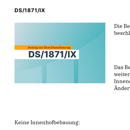
DS/1871/IX
Die B
besch
Das B
weite
Innen
Änder
Keine Innenhofbebauung: