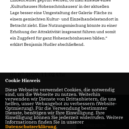
LindenCenter geprüft werden, ob man anstelle eines
Kulturhauses Hohenschönhausen‘ in der aktuellen
Lage besser eine Umgestaltung der Galeria-Fläche zu
einem gemischten Kultur- und Einzelhandelsstandort in
Betracht zieht. Eine Nutzungsmischung könnte zu einer
Erhöhung der Attraktivität insgesamt führen und somit
ein Zugpferd für ganz Hohenschönhausen bilden.“
erklärt Benjamin Hudler abschließend.
01.07.2020, 11:02 Uhr
Cookie Hinweis
Diese Webseite verwendet Cookies, die notwendig
sind, um die Webseite zu nutzen. Weiterhin
verwenden wir Dienste von Drittanbietern, die uns
helfen, unser Webangebot zu verbessern (Website-
Optmierung). Für die Verwendung bestimmter
Dienste, benötigen wir Ihre Einwilligung. Ihre
Einwilligung können Sie jederzeit widerrufen. Weitere
Informationen finden Sie in unserer
IMPRESSUM
Datenschutzerklärung
.