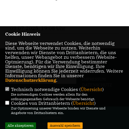
03.07.2025, 19:08 Uhr
Cookie Hinweis
Diese Webseite verwendet Cookies, die notwendig
sind, um die Webseite zu nutzen. Weiterhin
verwenden wir Dienste von Drittanbietern, die uns
helfen, unser Webangebot zu verbessern (Website-
Optmierung). Für die Verwendung bestimmter
Dienste, benötigen wir Ihre Einwilligung. Ihre
Einwilligung können Sie jederzeit widerrufen. Weitere
Informationen finden Sie in unserer
IMPRESSUM
Datenschutzerklärung
.
DATENSCHUTZ
Technisch notwendige Cookies (
Übersicht
)
KONTAKT
Die notwendigen Cookies werden allein für den
ordnungsgemäßen Gebrauch der Webseite benötigt.
Cookies von Drittanbietern (
Übersicht
)
Zur Optimierung unserer Webseite binden wir Dienste und
@2026 CDU-Fraktion in der BVV
Angebote von Drittanbietern ein.
Lichtenberg
Alle Rechte vorbehalten.
Alle akzeptieren
Auswahl speichern