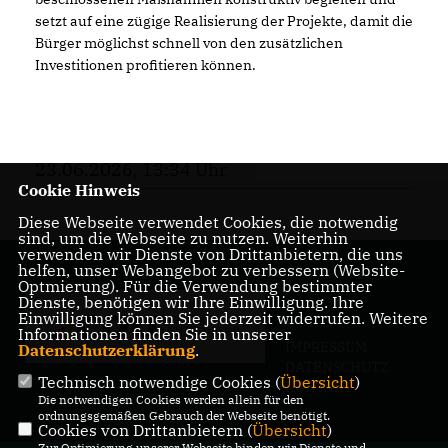
setzt auf eine zügige Realisierung der Projekte, damit die
Bürger möglichst schnell von den zusätzlichen
Investitionen profitieren können.
23.06.2026, 13:34 Uhr
Cookie Hinweis
Diese Webseite verwendet Cookies, die notwendig
sind, um die Webseite zu nutzen. Weiterhin
verwenden wir Dienste von Drittanbietern, die uns
helfen, unser Webangebot zu verbessern (Website-
Optmierung). Für die Verwendung bestimmter
Dienste, benötigen wir Ihre Einwilligung. Ihre
Einwilligung können Sie jederzeit widerrufen. Weitere
Informationen finden Sie in unserer
IMPRESSUM
Datenschutzerklärung
.
DATENSCHUTZ
Technisch notwendige Cookies (
Übersicht
)
KONTAKT
Die notwendigen Cookies werden allein für den
ordnungsgemäßen Gebrauch der Webseite benötigt.
Cookies von Drittanbietern (
Übersicht
)
Zur Optimierung unserer Webseite binden wir Dienste und